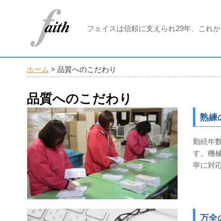
フェイスは信頼に支えられ29年、これ
ホーム
>
品質へのこだわり
品質へのこだわり
熟練
勤続年
す。機
寧に対
万全