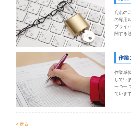
宛名の
の専用
プライ
関する
作業
作業単
してい
一つ一
ていま
< 戻る