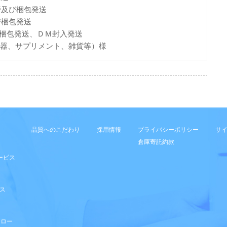
管及び梱包発送
び梱包発送
の梱包発送、ＤＭ封入発送
機器、サプリメント、雑貨等）様
品質へのこだわり
採用情報
プライバシーポリシー
サ
倉庫寄託約款
ービス
ス
フロー