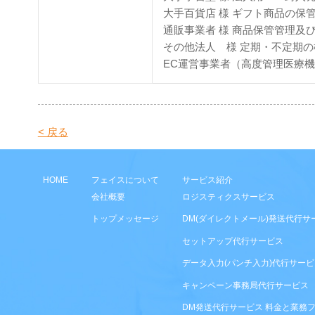
大手百貨店 様 ギフト商品の保
通販事業者 様 商品保管管理及
その他法人 様 定期・不定期
EC運営事業者（高度管理医療
< 戻る
HOME
フェイスについて
サービス紹介
会社概要
ロジスティクス​サービス​
トップメッセージ
DM(ダイレクトメール)発送代行サ
セットアップ代行サービス
データ入力(パンチ入力)代行サービ
キャンペーン事務局代行サービス
DM発送代行サービス 料金と業務