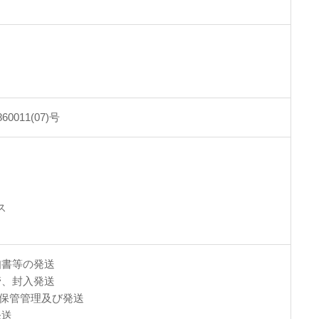
011(07)号
ス
書等の発送
管、封入発送
の保管管理及び発送
発送