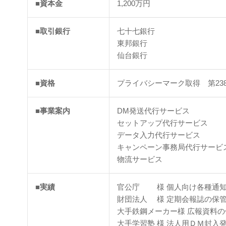
■資本金
1,200万円
■取引銀行
七十七銀行
東邦銀行
仙台銀行
■資格
プライバシーマーク取得 第23860
■事業案内
DM発送代行サービス
セットアップ代行サービス
データ入力代行サービス
キャンペーン事務局代行サービ
物流サービス
■実績
官公庁 様 個人向け各種通知
財団法人 様 定期会報誌の保
大手鉄鋼メーカー様 広報資料
大手学習塾 様 法人用ＤＭ封入