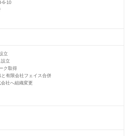
-6-10
階
設立
ス設立
マーク取得
21と有限会社フェイス合併
式会社へ組織変更